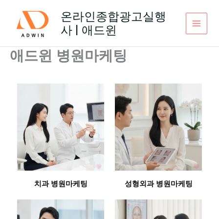
콘
온라인종합광고실행
텐
사 | 애드윈
츠
로
건
애드윈 병원마케팅
너
뛰
기
치과 병원마케팅
성형외과 병원마케팅