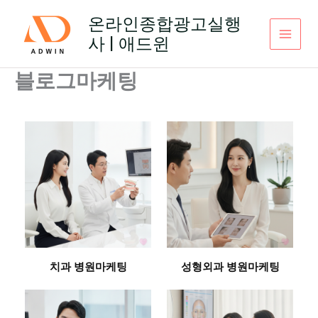
콘
온라인종합광고실행
텐
사 | 애드윈
츠
로
건
블로그마케팅
너
뛰
기
치과 병원마케팅
성형외과 병원마케팅