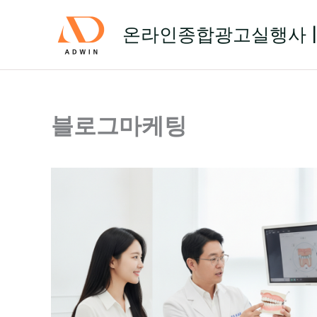
콘
텐
온라인종합광고실행사 |
츠
로
건
너
뛰
블로그마케팅
기