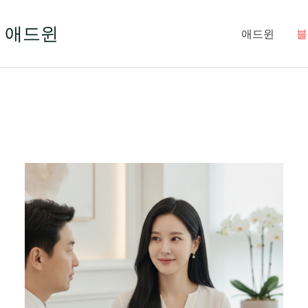
 애드윈
애드윈
블