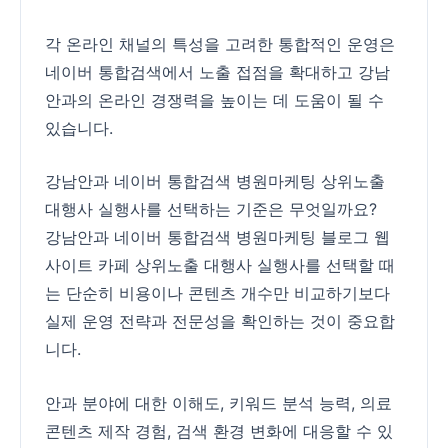
각 온라인 채널의 특성을 고려한 통합적인 운영은
네이버 통합검색에서 노출 접점을 확대하고 강남
안과의 온라인 경쟁력을 높이는 데 도움이 될 수
있습니다.
강남안과 네이버 통합검색 병원마케팅 상위노출
대행사 실행사를 선택하는 기준은 무엇일까요?
강남안과 네이버 통합검색 병원마케팅 블로그 웹
사이트 카페 상위노출 대행사 실행사를 선택할 때
는 단순히 비용이나 콘텐츠 개수만 비교하기보다
실제 운영 전략과 전문성을 확인하는 것이 중요합
니다.
안과 분야에 대한 이해도, 키워드 분석 능력, 의료
콘텐츠 제작 경험, 검색 환경 변화에 대응할 수 있