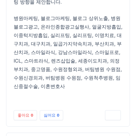
팅 방향을 제안합니다.
병원마케팅
,
블로그마케팅
,
블로그 상위노출
,
병원
블로그광고
,
온라인종합광고실행사
,
얼굴지방흡입
,
이중턱지방흡입
,
실리프팅
,
실리프팅
,
이명치료
,
대
구치과
,
대구치과
,
일곱가지약속치과
,
부산치과
,
부
산치과
,
스마일라식
,
강남스마일라식
,
스마일프로
,
ICL
,
스마트라식
,
렌즈삽입술
,
세종이도치과
,
의정
부치과
,
중고명품
,
수원정형외과
,
버팀병원 수원점
,
수원신경외과
,
버팀병원 수원점
,
수원척추병원
,
임
신중절수술
,
이혼변호사
좋아요
0
싫어요
0
인쇄