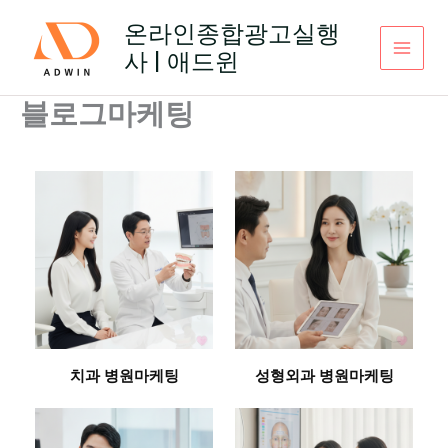
콘
온라인종합광고실행
텐
사 | 애드윈
츠
로
건
블로그마케팅
너
뛰
기
치과 병원마케팅
성형외과 병원마케팅