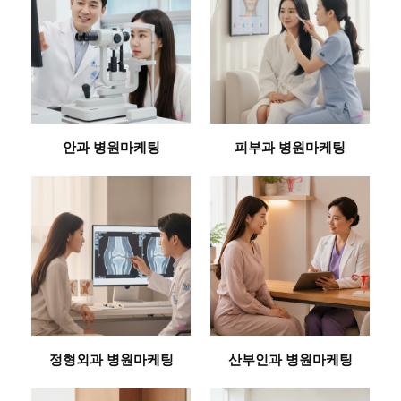
안과 병원마케팅
피부과 병원마케팅
정형외과 병원마케팅
산부인과 병원마케팅