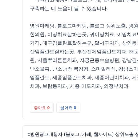
구축하는 데 도움이 될 수 있습니다.
병원마케팅
,
블로그마케팅
,
블로그 상위노출
,
병
한의원
,
이명치료잘하는곳
,
귀이명치료
,
이명치료
가격
,
대구임플란트잘하는곳
,
달서구치과
,
상인동
산임플란트잘하는곳
,
부산전체임플란트치과
,
해
원
,
서울뿌리튼튼치과
,
자궁근종수술병원
,
강남권
난소물혹
,
난소낭종 복강경
,
스마일라식
,
강남스
임플란트
,
세종임플란트치과
,
세종어린이치과
,
세
치과
,
보람동치과
,
세종 이도치과
,
의정부치과
좋아요
0
싫어요
0
«