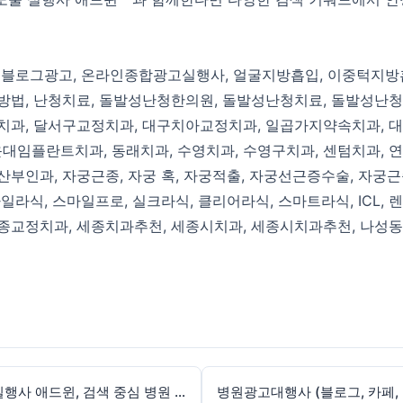
원블로그광고
,
온라인종합광고실행사
,
얼굴지방흡입
,
이중턱지방
방법
,
난청치료
,
돌발성난청한의원
,
돌발성난청치료
,
돌발성난청
치과
,
달서구교정치과
,
대구치아교정치과
,
일곱가지약속치과
,
대
운대임플란트치과
,
동래치과
,
수영치과
,
수영구치과
,
센텀치과
,
연
산부인과
,
자궁근종
,
자궁 혹
,
자궁적출
,
자궁선근증수술
,
자궁근
마일라식
,
스마일프로
,
실크라식
,
클리어라식
,
스마트라식
,
ICL
,
렌
종교정치과
,
세종치과추천
,
세종시치과
,
세종시치과추천
,
나성동
병원광고대행사 (블로그, 카페, 웹사이트) 상위노출 실행사 애드윈, 검색 중심 병원 광고 전략의 핵심