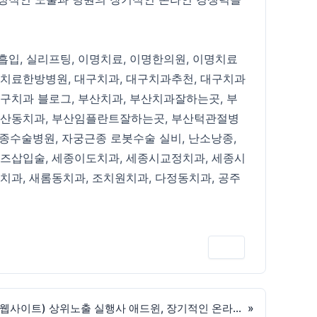
흡입
,
실리프팅
,
이명치료
,
이명한의원
,
이명치료
치료한방병원
,
대구치과
,
대구치과추천
,
대구치과
구치과 블로그
,
부산치과
,
부산치과잘하는곳
,
부
산동치과
,
부산임플란트잘하는곳
,
부산턱관절병
종수술병원
,
자궁근종 로봇수술 실비
,
난소낭종
,
즈삽입술
,
세종이도치과
,
세종시교정치과
,
세종시
치과
,
새롬동치과
,
조치원치과
,
다정동치과
,
공주
인쇄
병원광고대행사 (블로그, 카페, 웹사이트) 상위노출 실행사 애드윈, 장기적인 온라인 경쟁력을 만드는 방법
»