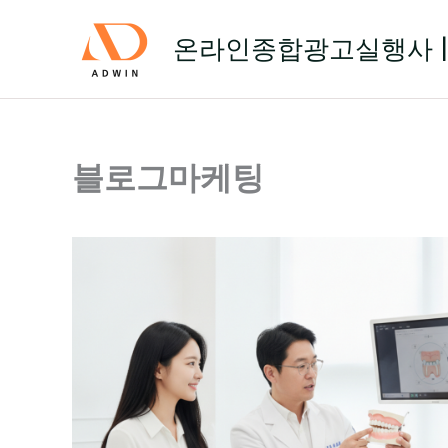
콘
텐
온라인종합광고실행사 |
츠
로
건
너
뛰
블로그마케팅
기