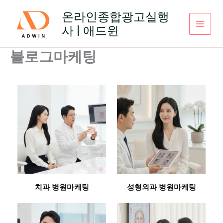
콘
온라인종합광고실행
텐
사 | 애드윈
츠
로
건
블로그마케팅
너
뛰
기
치과 병원마케팅
성형외과 병원마케팅