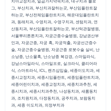
치아교정치과
,
일곱가지약속치과
,
대구치과 블로
그
,
부산치과
,
부산치과잘하는곳
,
부산임플란트잘
하는곳
,
부산전체임플란트치과
,
해운대임플란트치
과
,
동래치과
,
수영치과
,
수영구치과
,
센텀치과
,
연
산동치과
,
부산임플란트잘하는곳
,
부산턱관절병원
,
서울뿌리튼튼치과
,
자궁근종수술병원
,
강남권산부
인과
,
자궁근종
,
자궁 혹
,
자궁적출
,
자궁선근증수
술
,
자궁근종수술병원
,
자궁근종 로봇수술 실비
,
난
소낭종
,
난소물혹
,
난소낭종 복강경
,
스마일라식
,
강남스마일라식
,
스마일프로
,
실크라식
,
클리어라
식
,
스마트라식
,
ICL
,
렌즈삽입술
,
세종이도치과
,
세
종시교정치과
,
세종시임플란트
,
세종임플란트치과
,
세종어린이치과
,
세종교정치과
,
세종치과추천
,
세
종시치과
,
세종시치과추천
,
나성동치과
,
새롬동치
과
,
조치원치과
,
다정동치과
,
공주치과
,
보람동치
과
,
세종 이도치과
,
의정부치과