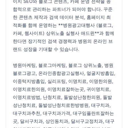
이지 SEO와 블로그 콘텐츠, 카페 운영 전략을 종
합적으로 관리하는 파트너가 되어야 합니다. 꾸준
한 콘텐츠 제작과 검색 데이터 분석, 홈페이지 최
적화를 함께 운영하는 **병원광고대행사 (블로그,
카페, 웹사이트) 상위노출 실행사 애드윈**과 함께
한다면 장기적인 검색 경쟁력과 병원의 온라인 브
랜드 성장을 기대할 수 있습니다.
병원마케팅
,
블로그마케팅
,
블로그 상위노출
,
병원
블로그광고
,
온라인종합광고실행사
,
얼굴지방흡입
,
이중턱지방흡입
,
실리프팅
,
이명치료
,
이명한의원
,
이명치료한의원
,
이명치료잘하는곳
,
귀이명치료
,
이명치료방법
,
난청치료
,
돌발성난청한의원
,
돌발
성난청치료
,
돌발성난청치료한방병원
,
대구치과
,
대구치과추천
,
대구치과가격
,
대구임플란트잘하는
곳
,
달서구치과
,
상인동치과
,
달서구교정치과
,
대구