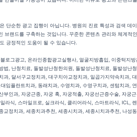
은 단순한 광고 집행이 아닙니다. 병원의 진료 특성과 검색 데이
인 브랜드를 구축하는 것입니다. 꾸준한 콘텐츠 관리와 체계적인
도 긍정적인 도움이 될 수 있습니다.
원블로그광고
,
온라인종합광고실행사
,
얼굴지방흡입
,
이중턱지방
방법
,
난청치료
,
돌발성난청한의원
,
돌발성난청치료
,
돌발성난청
치과
,
달서구교정치과
,
대구치아교정치과
,
일곱가지약속치과
,
대
운대임플란트치과
,
동래치과
,
수영치과
,
수영구치과
,
센텀치과
,
연
산부인과
,
자궁근종
,
자궁 혹
,
자궁적출
,
자궁선근증수술
,
자궁근
마일라식
,
스마일프로
,
실크라식
,
클리어라식
,
스마트라식
,
ICL
,
렌
종교정치과
,
세종치과추천
,
세종시치과
,
세종시치과추천
,
나성동