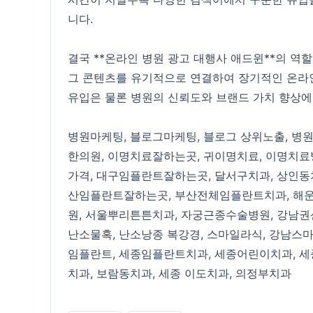
니다.
결국 **온라인 병원 광고 대행사 애드윈**의 역할
그 콘텐츠를 유기적으로 연결하여 장기적인 온라
유입은 물론 병원의 신뢰도와 브랜드 가치 향상에
병원마케팅
,
블로그마케팅
,
블로그 상위노출
,
병
한의원
,
이명치료잘하는곳
,
귀이명치료
,
이명치료
가격
,
대구임플란트잘하는곳
,
달서구치과
,
상인동
산임플란트잘하는곳
,
부산전체임플란트치과
,
해
원
,
서울뿌리튼튼치과
,
자궁근종수술병원
,
강남권
난소물혹
,
난소낭종 복강경
,
스마일라식
,
강남스
임플란트
,
세종임플란트치과
,
세종어린이치과
,
세
치과
,
보람동치과
,
세종 이도치과
,
의정부치과