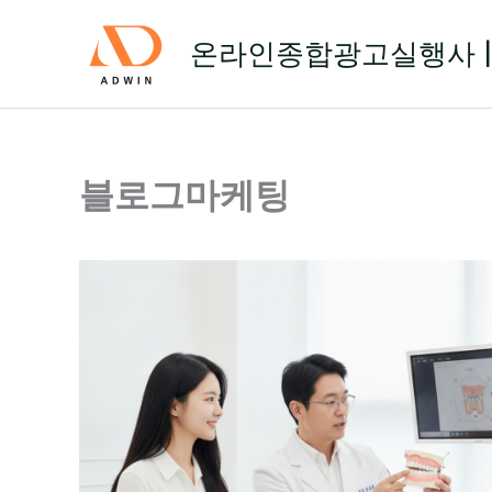
콘
텐
온라인종합광고실행사 |
츠
로
건
너
뛰
블로그마케팅
기