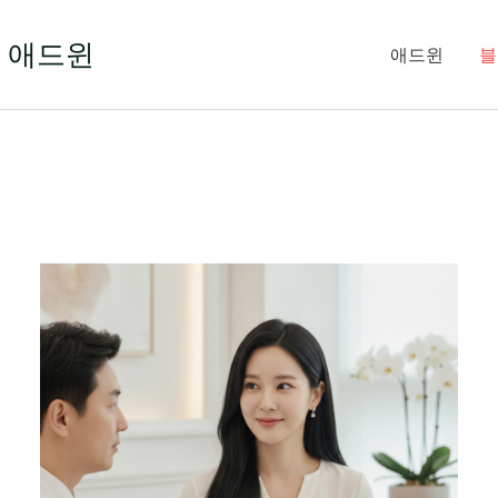
 애드윈
애드윈
블