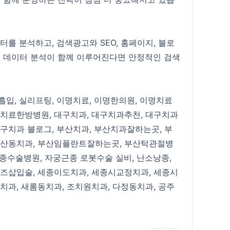
터를 분석하고, 검색광고와 SEO, 홈페이지, 블로
 데이터 분석이 함께 이루어진다면 안정적인 검색
흡입
,
실리프팅
,
이명치료
,
이명한의원
,
이명치료
치료한방병원
,
대구치과
,
대구치과추천
,
대구치과
구치과 블로그
,
부산치과
,
부산치과잘하는곳
,
부
산동치과
,
부산임플란트잘하는곳
,
부산턱관절병
종수술병원
,
자궁근종 로봇수술 실비
,
난소낭종
,
즈삽입술
,
세종이도치과
,
세종시교정치과
,
세종시
치과
,
새롬동치과
,
조치원치과
,
다정동치과
,
공주