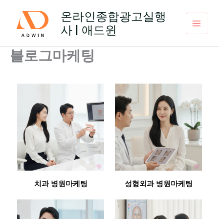
콘
온라인종합광고실행
텐
사 | 애드윈
츠
로
건
블로그마케팅
너
뛰
기
치과 병원마케팅
성형외과 병원마케팅