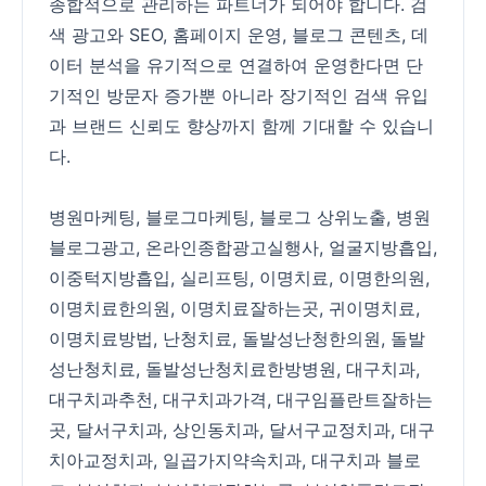
종합적으로 관리하는 파트너가 되어야 합니다. 검
색 광고와 SEO, 홈페이지 운영, 블로그 콘텐츠, 데
이터 분석을 유기적으로 연결하여 운영한다면 단
기적인 방문자 증가뿐 아니라 장기적인 검색 유입
과 브랜드 신뢰도 향상까지 함께 기대할 수 있습니
다.
병원마케팅
,
블로그마케팅
,
블로그 상위노출
,
병원
블로그광고
,
온라인종합광고실행사
,
얼굴지방흡입
,
이중턱지방흡입
,
실리프팅
,
이명치료
,
이명한의원
,
이명치료한의원
,
이명치료잘하는곳
,
귀이명치료
,
이명치료방법
,
난청치료
,
돌발성난청한의원
,
돌발
성난청치료
,
돌발성난청치료한방병원
,
대구치과
,
대구치과추천
,
대구치과가격
,
대구임플란트잘하는
곳
,
달서구치과
,
상인동치과
,
달서구교정치과
,
대구
치아교정치과
,
일곱가지약속치과
,
대구치과 블로