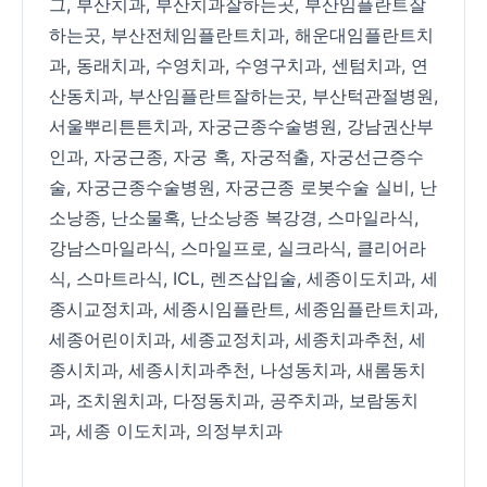
그
,
부산치과
,
부산치과잘하는곳
,
부산임플란트잘
하는곳
,
부산전체임플란트치과
,
해운대임플란트치
과
,
동래치과
,
수영치과
,
수영구치과
,
센텀치과
,
연
산동치과
,
부산임플란트잘하는곳
,
부산턱관절병원
,
서울뿌리튼튼치과
,
자궁근종수술병원
,
강남권산부
인과
,
자궁근종
,
자궁 혹
,
자궁적출
,
자궁선근증수
술
,
자궁근종수술병원
,
자궁근종 로봇수술 실비
,
난
소낭종
,
난소물혹
,
난소낭종 복강경
,
스마일라식
,
강남스마일라식
,
스마일프로
,
실크라식
,
클리어라
식
,
스마트라식
,
ICL
,
렌즈삽입술
,
세종이도치과
,
세
종시교정치과
,
세종시임플란트
,
세종임플란트치과
,
세종어린이치과
,
세종교정치과
,
세종치과추천
,
세
종시치과
,
세종시치과추천
,
나성동치과
,
새롬동치
과
,
조치원치과
,
다정동치과
,
공주치과
,
보람동치
과
,
세종 이도치과
,
의정부치과