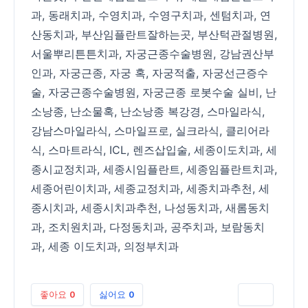
과
,
동래치과
,
수영치과
,
수영구치과
,
센텀치과
,
연
산동치과
,
부산임플란트잘하는곳
,
부산턱관절병원
,
서울뿌리튼튼치과
,
자궁근종수술병원
,
강남권산부
인과
,
자궁근종
,
자궁 혹
,
자궁적출
,
자궁선근증수
술
,
자궁근종수술병원
,
자궁근종 로봇수술 실비
,
난
소낭종
,
난소물혹
,
난소낭종 복강경
,
스마일라식
,
강남스마일라식
,
스마일프로
,
실크라식
,
클리어라
식
,
스마트라식
,
ICL
,
렌즈삽입술
,
세종이도치과
,
세
종시교정치과
,
세종시임플란트
,
세종임플란트치과
,
세종어린이치과
,
세종교정치과
,
세종치과추천
,
세
종시치과
,
세종시치과추천
,
나성동치과
,
새롬동치
과
,
조치원치과
,
다정동치과
,
공주치과
,
보람동치
과
,
세종 이도치과
,
의정부치과
좋아요
0
싫어요
0
인쇄