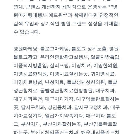
연계, 콘텐츠 개선까지 체계적으로 운영하는 **병
원마케팅대행사 애드윈**과 함께한다면 안정적인
검색 유입과 장기적인 병원 브랜드 성장을 기대할
수 있습니다.
병원마케팅
,
블로그마케팅
,
블로그 상위노출
,
병원
블로그광고
,
온라인종합광고실행사
,
얼굴지방흡입
,
이중턱지방흡입
,
실리프팅
,
이명치료
,
이명한의원
,
이명치료한의원
,
이명치료잘하는곳
,
귀이명치료
,
이명치료방법
,
난청치료
,
돌발성난청한의원
,
돌발
성난청치료
,
돌발성난청치료한방병원
,
대구치과
,
대구치과추천
,
대구치과가격
,
대구임플란트잘하는
곳
,
달서구치과
,
상인동치과
,
달서구교정치과
,
대구
치아교정치과
,
일곱가지약속치과
,
대구치과 블로
그
,
부산치과
,
부산치과잘하는곳
,
부산임플란트잘
하는곳
,
부산전체임플란트치과
,
해운대임플란트치