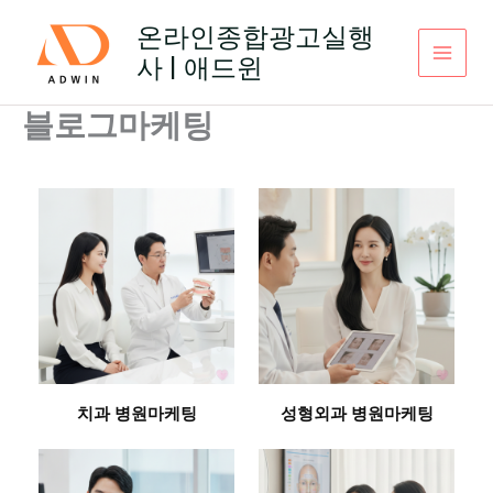
콘
온라인종합광고실행
텐
사 | 애드윈
츠
로
건
블로그마케팅
너
뛰
기
치과 병원마케팅
성형외과 병원마케팅