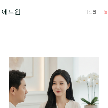
 애드윈
애드윈
블