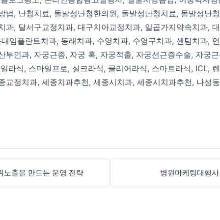
방법
,
난청치료
,
돌발성난청한의원
,
돌발성난청치료
,
돌발성난청
치과
,
달서구교정치과
,
대구치아교정치과
,
일곱가지약속치과
,
대
운대임플란트치과
,
동래치과
,
수영치과
,
수영구치과
,
센텀치과
,
연
산부인과
,
자궁근종
,
자궁 혹
,
자궁적출
,
자궁선근증수술
,
자궁근
마일라식
,
스마일프로
,
실크라식
,
클리어라식
,
스마트라식
,
ICL
,
렌
종교정치과
,
세종치과추천
,
세종시치과
,
세종시치과추천
,
나성동
위노출을 만드는 운영 전략
병원마케팅대행사 애