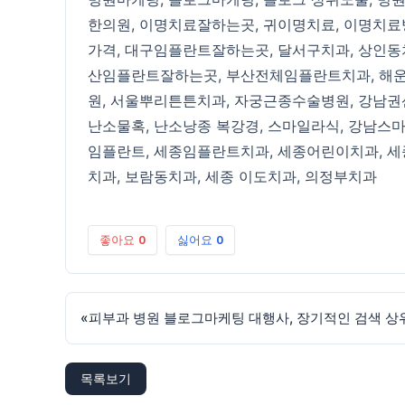
한의원
,
이명치료잘하는곳
,
귀이명치료
,
이명치료
가격
,
대구임플란트잘하는곳
,
달서구치과
,
상인동
산임플란트잘하는곳
,
부산전체임플란트치과
,
해
원
,
서울뿌리튼튼치과
,
자궁근종수술병원
,
강남권
난소물혹
,
난소낭종 복강경
,
스마일라식
,
강남스
임플란트
,
세종임플란트치과
,
세종어린이치과
,
세
치과
,
보람동치과
,
세종 이도치과
,
의정부치과
좋아요
0
싫어요
0
«
피부과 병원 블로그마케팅 대행사, 장기적인 검색 상
목록보기