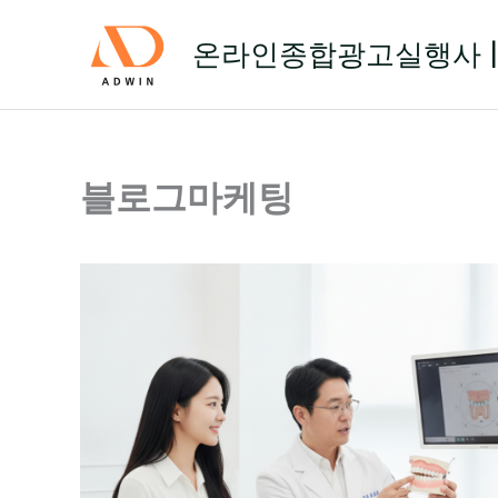
콘
텐
온라인종합광고실행사 |
츠
로
건
너
뛰
블로그마케팅
기