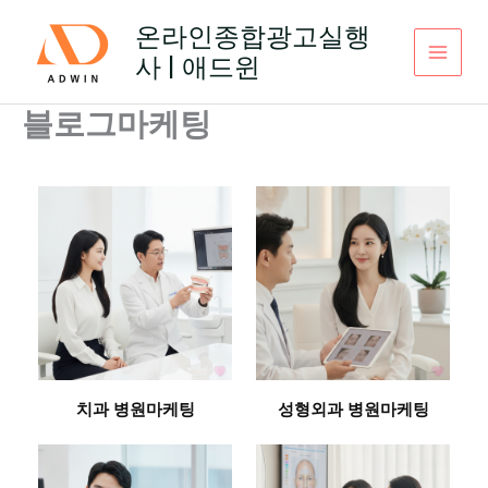
콘
온라인종합광고실행
텐
사 | 애드윈
츠
로
건
블로그마케팅
너
뛰
기
치과 병원마케팅
성형외과 병원마케팅