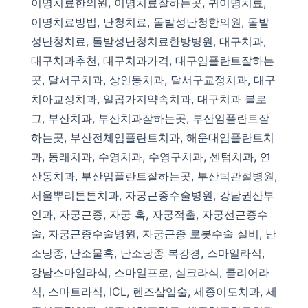
이명치료한의원
,
이명치료잘하는곳
,
귀이명치료
,
이명치료방법
,
난청치료
,
돌발성난청한의원
,
돌발
성난청치료
,
돌발성난청치료한방병원
,
대구치과
,
대구치과추천
,
대구치과가격
,
대구임플란트잘하는
곳
,
달서구치과
,
상인동치과
,
달서구교정치과
,
대구
치아교정치과
,
일곱가지약속치과
,
대구치과 블로
그
,
부산치과
,
부산치과잘하는곳
,
부산임플란트잘
하는곳
,
부산전체임플란트치과
,
해운대임플란트치
과
,
동래치과
,
수영치과
,
수영구치과
,
센텀치과
,
연
산동치과
,
부산임플란트잘하는곳
,
부산턱관절병원
,
서울뿌리튼튼치과
,
자궁근종수술병원
,
강남권산부
인과
,
자궁근종
,
자궁 혹
,
자궁적출
,
자궁선근증수
술
,
자궁근종수술병원
,
자궁근종 로봇수술 실비
,
난
소낭종
,
난소물혹
,
난소낭종 복강경
,
스마일라식
,
강남스마일라식
,
스마일프로
,
실크라식
,
클리어라
식
,
스마트라식
,
ICL
,
렌즈삽입술
,
세종이도치과
,
세