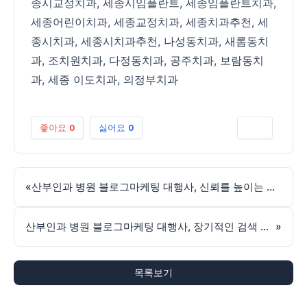
종시교정치과
,
세종시임플란트
,
세종임플란트치과
,
세종어린이치과
,
세종교정치과
,
세종치과추천
,
세
종시치과
,
세종시치과추천
,
나성동치과
,
새롬동치
과
,
조치원치과
,
다정동치과
,
공주치과
,
보람동치
과
,
세종 이도치과
,
의정부치과
좋아요
0
싫어요
0
인쇄
«
산부인과 병원 블로그마케팅 대행사, 신뢰를 높이는 콘텐츠 운영 전략
산부인과 병원 블로그마케팅 대행사, 장기적인 검색 경쟁력을 만드는 콘텐츠 전략
»
목록보기