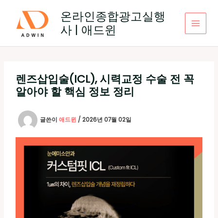
콘
온라인종합광고실행
텐
사 | 애드윈
츠
로
건
너
뛰
렌즈삽입술(ICL), 시력교정 수술 전 꼭
기
알아야 할 핵심 정보 정리
글쓴이
애드윈
/
2026년 07월 02일