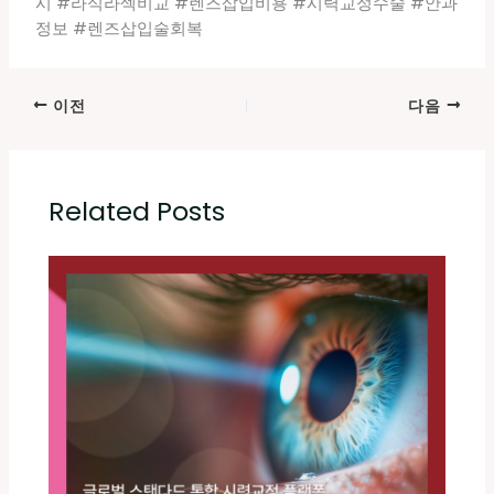
시 #라식라섹비교 #렌즈삽입비용 #시력교정수술 #안과
정보 #렌즈삽입술회복
이전
다음
Related Posts