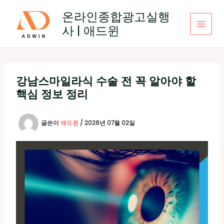
콘
온라인종합광고실행
텐
사 | 애드윈
츠
로
건
너
뛰
강남스마일라식 수술 전 꼭 알아야 할
기
핵심 정보 정리
글쓴이
애드윈
/
2026년 07월 02일